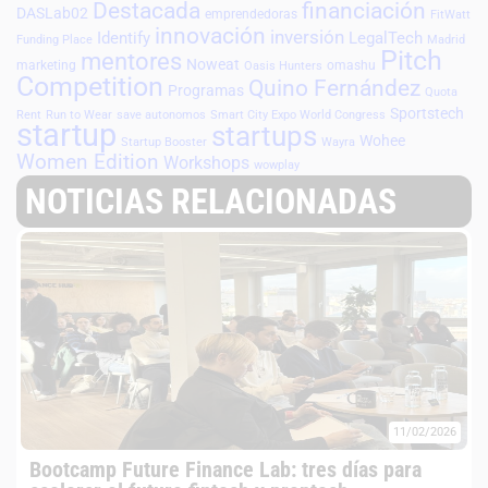
Destacada
financiación
DASLab02
emprendedoras
FitWatt
innovación
inversión
Identify
LegalTech
Funding Place
Madrid
Pitch
mentores
Noweat
marketing
omashu
Oasis Hunters
Competition
Quino Fernández
Programas
Quota
Sportstech
Rent
Run to Wear
save autonomos
Smart City Expo World Congress
startup
startups
Wohee
Startup Booster
Wayra
Women Edition
Workshops
wowplay
NOTICIAS RELACIONADAS
11/02/2026
Bootcamp Future Finance Lab: tres días para