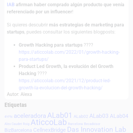
IAB
afirman haber comprado algún producto que venía
referenciado por un influencer
!
Si quieres descubrir
más estrategias de marketing para
startups
, puedes consultar los siguientes blogposts:
Growth Hacking para startups
????
https://aticcolab.com/2022/01/growth-hacking-
para-startups/
Product Led Growth, la evolución del Growth
Hacking
????
https://aticcolab.com/2021/12/product-led-
growth-la-evolucion-del-growth-hacking/
Autor: Alexa
Etiquetas
ALab01
aceleradora
ALab03
ALab04
ALab02
4YFN
AticcoLab
Alex Caudet Roig
Barcelona
Becadvisor
Das Innovation Lab
CellnexBridge
BizBarcelona