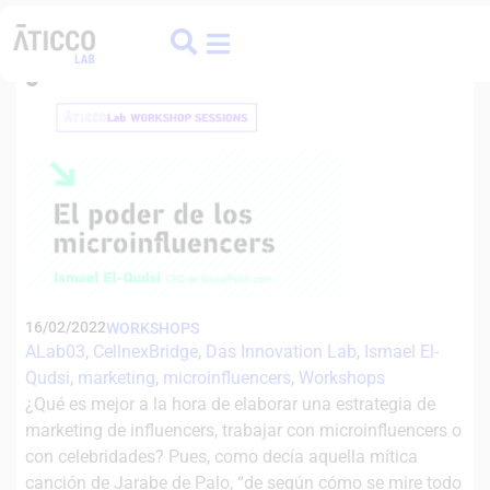
ATICCO
COLIVING
FINANCE HUB
Marketing de Influencers:
¿Celebridades o Microinfluencers?
16/02/2022
WORKSHOPS
ALab03
, 
CellnexBridge
, 
Das Innovation Lab
, 
Ismael El-
Qudsi
, 
marketing
, 
microinfluencers
, 
Workshops
¿Qué es mejor a la hora de elaborar una estrategia de
marketing de influencers, trabajar con microinfluencers o
con celebridades? Pues, como decía aquella mítica
canción de Jarabe de Palo, “de según cómo se mire todo