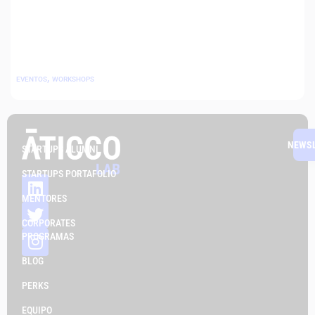
,
EVENTOS
WORKSHOPS
NEWS
STARTUPS ALUMNI
STARTUPS PORTAFOLIO
MENTORES
CORPORATES
PROGRAMAS
BLOG
PERKS
EQUIPO