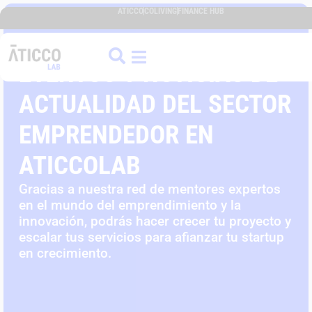
ATICCO
COLIVING
FINANCE HUB
EVENTOS Y NOTICIAS DE
ACTUALIDAD DEL SECTOR
EMPRENDEDOR EN
ATICCOLAB
Gracias a nuestra red de mentores expertos
en el mundo del emprendimiento y la
innovación, podrás hacer crecer tu proyecto y
escalar tus servicios para afianzar tu startup
en crecimiento.