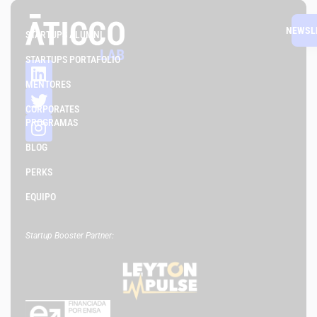
NEWSL
STARTUPS ALUMNI
STARTUPS PORTAFOLIO
MENTORES
CORPORATES
PROGRAMAS
BLOG
PERKS
EQUIPO
Startup Booster Partner: