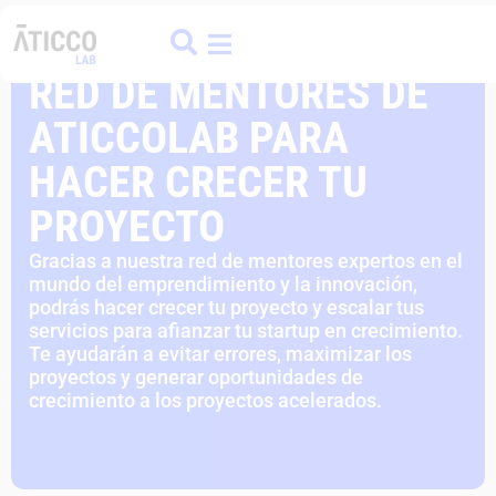
ATICCO
COLIVING
FINANCE HUB
RED DE MENTORES DE
ATICCOLAB PARA
HACER CRECER TU
PROYECTO
Gracias a nuestra red de mentores expertos en el
mundo del emprendimiento y la innovación,
podrás hacer crecer tu proyecto y escalar tus
servicios para afianzar tu startup en crecimiento.
Te ayudarán a evitar errores, maximizar los
proyectos y generar oportunidades de
crecimiento a los proyectos acelerados.