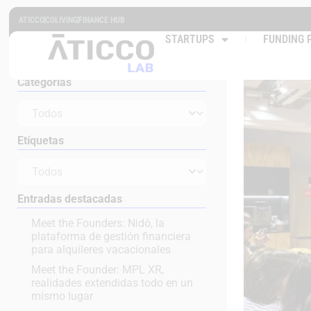
Búsqueda por contenidos
ATICCO
COLIVING
FINANCE HUB
Empre
STARTUPS
FUNDING 
Categorías
Etíquetas
Entradas destacadas
Meet the Founders: Nidô, la
plataforma de gestión financiera
para alquileres vacacionales
Meet the Founder: MPL XR,
realidades extendidas todo en un
mismo lugar