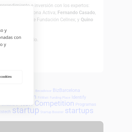
mprendimiento e inversión con los expertos:
miento de Barcelona Activa;
Fernando Casado
,
edio ambiente de Fundación Cellnex; y
Quino
so y
onadas con
etworking incluido.
do y
 cookies
coLab
BizBarcelona
Barcelona
Becadvisor
financiación
Identify
s
FitWatt
Funding Place
Pitch Competition
Programas
omashu
s
startup
startups
tstech
Startup Booster