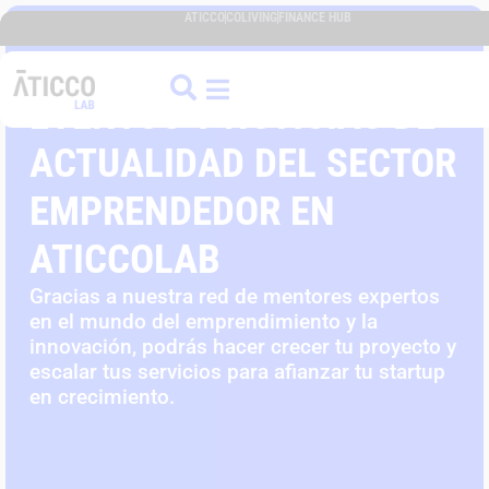
ATICCO
COLIVING
FINANCE HUB
EVENTOS Y NOTICIAS DE
ACTUALIDAD DEL SECTOR
EMPRENDEDOR EN
ATICCOLAB
Gracias a nuestra red de mentores expertos
en el mundo del emprendimiento y la
innovación, podrás hacer crecer tu proyecto y
escalar tus servicios para afianzar tu startup
en crecimiento.