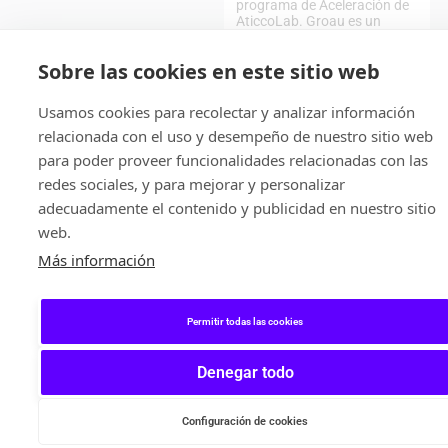
programa de Aceleración de
AticcoLab. Groau es un
marketplace para...
,
Sobre las cookies en este sitio web
ARTÍCULOS
ENTREVISTAS
Usamos cookies para recolectar y analizar información
relacionada con el uso y desempeño de nuestro sitio web
para poder proveer funcionalidades relacionadas con las
redes sociales, y para mejorar y personalizar
adecuadamente el contenido y publicidad en nuestro sitio
web.
Más información
22/12/2020
Permitir todas las cookies
Entrevistamos a
Becadvisor: el punto
Denegar todo
de encuentro entre
estudiantes
universitarios y
Configuración de cookies
empresas