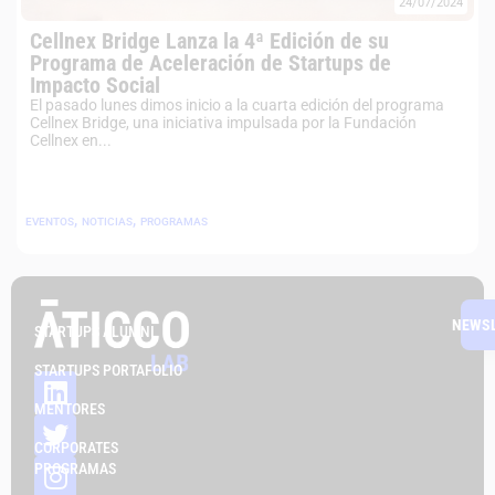
24/07/2024
Cellnex Bridge Lanza la 4ª Edición de su
Programa de Aceleración de Startups de
Impacto Social
El pasado lunes dimos inicio a la cuarta edición del programa
Cellnex Bridge, una iniciativa impulsada por la Fundación
Cellnex en...
,
,
EVENTOS
NOTICIAS
PROGRAMAS
NEWS
STARTUPS ALUMNI
STARTUPS PORTAFOLIO
MENTORES
CORPORATES
PROGRAMAS