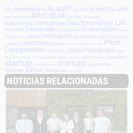
ALab01
aceleradora
ALab03
ALab04
ALab02
4YFN
AticcoLab
Alex Caudet Roig
Barcelona
Becadvisor
Das Innovation Lab
CellnexBridge
BizBarcelona
Destacada
financiación
DASLab02
emprendedoras
FitWatt
innovación
inversión
Identify
LegalTech
Funding Place
Madrid
Pitch
mentores
Noweat
marketing
omashu
Oasis Hunters
Competition
Quino Fernández
Programas
Quota
Sportstech
Rent
Run to Wear
save autonomos
Smart City Expo World Congress
startup
startups
Wohee
Startup Booster
Wayra
Women Edition
Workshops
wowplay
NOTICIAS RELACIONADAS