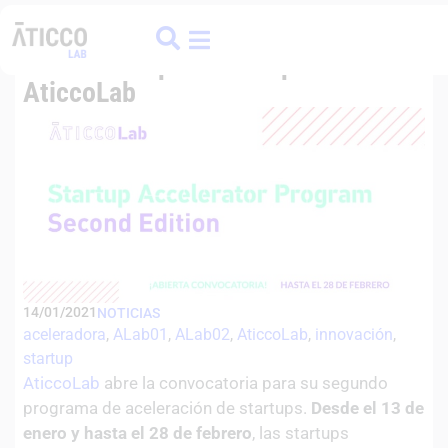
ATICCO
COLIVING
FINANCE HUB
Arranca el segundo programa de
aceleración para startups de
AticcoLab
14/01/2021
NOTICIAS
aceleradora
, 
ALab01
, 
ALab02
, 
AticcoLab
, 
innovación
, 
startup
AticcoLab
abre la convocatoria para su segundo
programa de aceleración de startups.
Desde el 13 de
enero y hasta el 28 de febrero
, las startups