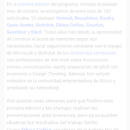
En la
primera edición
del programa, iniciado el pasado
mes de octubre, se escogieron de entre más de 100
solicitudes, 10 startups:
Noweat
,
Becadvisor
,
Kasiky
,
Oasis Hunter
,
Go4click
,
Ethics Coffee
,
Svachat
,
Savetime
y
Eipril
. Todas ellas han tenido la oportunidad
de construir el board de mentores según sus
necesidades, hacer seguimiento constante con el equipo
de AticcoLab y disfrutar de los
workshops semanales
con profesionales de alto nivel sobre financiación,
ventas, comunicación, equity, preparación de pitch con
inversores o Design Thinking. Además, han estado
rodeados de la comunidad emprendedora de Aticco y
ampliando su networking.
Aún quedan unas semanas para que finalice esta
primera edición y las startups realicen las
presentaciones ante inversores, pero
ya se pueden
observar los resultados del trabajo hecho.
Como
Ethics Coffee
, creadores de la bebida fría de