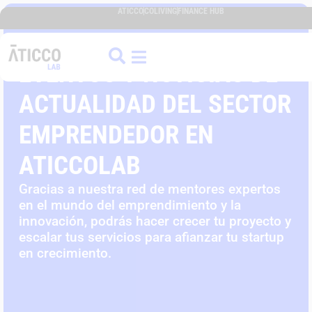
ATICCO
COLIVING
FINANCE HUB
EVENTOS Y NOTICIAS DE
ACTUALIDAD DEL SECTOR
EMPRENDEDOR EN
ATICCOLAB
Gracias a nuestra red de mentores expertos
en el mundo del emprendimiento y la
innovación, podrás hacer crecer tu proyecto y
escalar tus servicios para afianzar tu startup
en crecimiento.