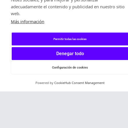
22/06/2022
adecuadamente el contenido y publicidad en nuestro sitio
Métricas y KPI’s con
web.
Mario Brassesco
Más información
¿Ya has cerrado alguna
primera ronda ‘Triple F’
(Friends, Fools & Family) y
quieres ir a buscar la
Permitir todas las cookies
financiación de un...
Denegar todo
,
EVENTOS
WORKSHOPS
Configuración de cookies
Powered by
CookieHub Consent Management
Español
16/05/2022