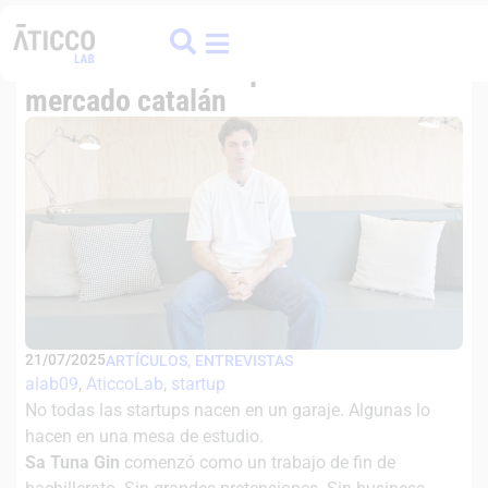
ATICCO
COLIVING
FINANCE HUB
Sa Tuna Gin: de un trabajo de
bachillerato a conquistar el
mercado catalán
,
21/07/2025
ARTÍCULOS
ENTREVISTAS
alab09
, 
AticcoLab
, 
startup
No todas las startups nacen en un garaje. Algunas lo
hacen en una mesa de estudio.
Sa Tuna Gin
comenzó como un trabajo de fin de