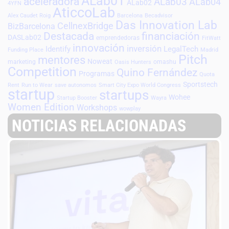
ALab01
aceleradora
ALab03
ALab04
ALab02
4YFN
AticcoLab
Alex Caudet Roig
Barcelona
Becadvisor
Das Innovation Lab
CellnexBridge
BizBarcelona
Destacada
financiación
DASLab02
emprendedoras
FitWatt
innovación
inversión
Identify
LegalTech
Funding Place
Madrid
Pitch
mentores
Noweat
marketing
omashu
Oasis Hunters
Competition
Quino Fernández
Programas
Quota
Sportstech
Rent
Run to Wear
save autonomos
Smart City Expo World Congress
startup
startups
Wohee
Startup Booster
Wayra
Women Edition
Workshops
wowplay
NOTICIAS RELACIONADAS