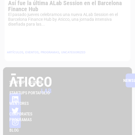
Así fue la última ALab Session en el Barcelona
Finance Hub
El pasado jueves celebramos una nueva ALab Session en el
Barcelona Finance Hub by Aticco, una jornada intensiva
diseñada para las...
,
,
,
ARTÍCULOS
EVENTOS
PROGRAMAS
UNCATEGORIZED
NEWS
STARTUPS ALUMNI
STARTUPS PORTAFOLIO
MENTORES
CORPORATES
PROGRAMAS
BLOG