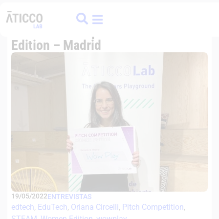
ATICCO
COLIVING
FINANCE HUB
Entrevista a WowPlay, ganadora de
la II Pitch Competition Women
Edition – Madrid
19/05/2022
ENTREVISTAS
edtech
, 
EduTech
, 
Oriana Circelli
, 
Pitch Competition
, 
STEAM
, 
Women Edition
, 
wowplay