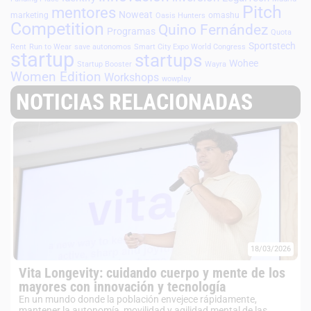
Pitch
mentores
Noweat
marketing
omashu
Oasis Hunters
Competition
Quino Fernández
Programas
Quota
Sportstech
Rent
Run to Wear
save autonomos
Smart City Expo World Congress
startup
startups
Wohee
Startup Booster
Wayra
Women Edition
Workshops
wowplay
NOTICIAS RELACIONADAS
18/03/2026
Vita Longevity: cuidando cuerpo y mente de los
mayores con innovación y tecnología
En un mundo donde la población envejece rápidamente,
mantener la autonomía, movilidad y agilidad mental de las