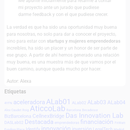
Me apunte inicialmente para retarme a contar
mi proyecto ante un jurado que pudiese
darme feedback y con el que pudiese crecer.
La verdad es que ha sido una oportunidad muy buena
para nosotras, no solo para dar a conocer el proyecto,
sino para estar con
startups y mujeres emprendedoras
increíbles, ha sido un placer y un honor de ser parte de
ese grupo. A partir de ahí hemos generado una relación
muy buena, es una muestra más de que vamos por el
buen camino, aunque queda mucho por hacer.
Autor: Alexa
Etiquetas
ALab01
aceleradora
ALab03
ALab04
ALab02
4YFN
AticcoLab
Alex Caudet Roig
Barcelona
Becadvisor
Das Innovation Lab
CellnexBridge
BizBarcelona
Destacada
financiación
DASLab02
emprendedoras
FitWatt
innovación
inversión
Identify
LegalTech
Funding Place
Madrid