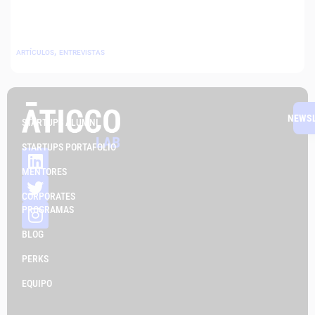
,
ARTÍCULOS
ENTREVISTAS
NEWS
STARTUPS ALUMNI
STARTUPS PORTAFOLIO
MENTORES
CORPORATES
PROGRAMAS
BLOG
PERKS
EQUIPO