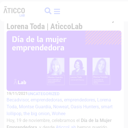
ATICCO
COLIVING
FINANCE HUB
Emprender siendo mujer. Con
Montse Guardia, Marina Teixidor y
Lorena Toda | AticcoLab
19/11/2021
UNCATEGORIZED
Becadvisor
, 
emprendedoras
, 
emprendedores
, 
Lorena
Toda
, 
Montse Guardia
, 
Noweat
, 
Oasis Hunters
, 
smart
lollipop
, 
the big onion
, 
Wohee
Hoy, 19 de noviembre, celebramos el
Día de la Mujer
Emprendedora
, y desde
AticcoLab
hemos querido