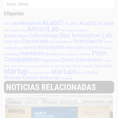
Autor: Alexa
Etiquetas
ALab01
aceleradora
ALab03
ALab04
ALab02
4YFN
AticcoLab
Alex Caudet Roig
Barcelona
Becadvisor
Das Innovation Lab
CellnexBridge
BizBarcelona
Destacada
financiación
DASLab02
emprendedoras
FitWatt
innovación
inversión
Identify
LegalTech
Funding Place
Madrid
Pitch
mentores
Noweat
marketing
omashu
Oasis Hunters
Competition
Quino Fernández
Programas
Quota
Sportstech
Rent
Run to Wear
save autonomos
Smart City Expo World Congress
startup
startups
Wohee
Startup Booster
Wayra
Women Edition
Workshops
wowplay
NOTICIAS RELACIONADAS