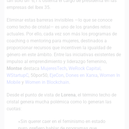
tan solo un 6,1% ostenta el cargo de presidenta en las
empresas del Ibex 35.
Eliminar estas barreras invisibles —lo que se conoce
como techo de cristal— es uno de los grandes retos
actuales. Por ello, cada vez son más los programas de
coaching o mentoring para mujeres, destinados a
proporcionar recursos que incentiven la igualdad de
género en este ámbito. Entre las iniciativas existentes de
impulso al emprendimiento y liderazgo femenino,
Montse
destaca
MujeresTech
,
WeRock Capital
,
WStartupC
, 50por50,
EjeCon
,
Dones en Xarxa
,
Women In
Mobile
y
Women in Blockchain
.
Desde el punto de vista de
Lorena
, el término techo de
cristal genera mucha polémica como lo generan las
cuotas:
«Sin querer caer en el feminismo en estado
puro, prefiero hablar de programas que