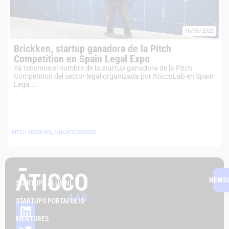
16/06/2022
Brickken, startup ganadora de la Pitch
Competition en Spain Legal Expo
Ya tenemos el nombre de la startup ganadora de la Pitch
Competition del sector legal organizada por AticcoLab en Spain
Lega...
,
PITCH SESSIONS
UNCATEGORIZED
NEWS
STARTUPS ALUMNI
STARTUPS PORTAFOLIO
MENTORES