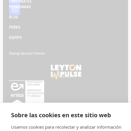
CORPORATES
PROGRAMAS
BLOG
PERKS
EQUIPO
Startup Booster Partner:
Política de privacidad
Aviso legal
Política de cookies
Sobre las cookies en este sitio web
Usamos cookies para recolectar y analizar información