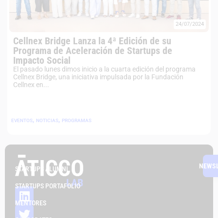
24/07/2024
Cellnex Bridge Lanza la 4ª Edición de su
Programa de Aceleración de Startups de
Impacto Social
El pasado lunes dimos inicio a la cuarta edición del programa
Cellnex Bridge, una iniciativa impulsada por la Fundación
Cellnex en...
,
,
EVENTOS
NOTICIAS
PROGRAMAS
NEWS
STARTUPS ALUMNI
STARTUPS PORTAFOLIO
MENTORES