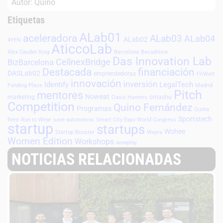
Autor: Quino
Etiquetas
ALab01
aceleradora
ALab03
ALab04
ALab02
4YFN
AticcoLab
Alex Caudet Roig
Barcelona
Becadvisor
Das Innovation Lab
CellnexBridge
BizBarcelona
Destacada
financiación
DASLab02
emprendedoras
FitWatt
innovación
inversión
Identify
LegalTech
Funding Place
Madrid
Pitch
mentores
Noweat
marketing
omashu
Oasis Hunters
Competition
Quino Fernández
Programas
Quota
Sportstech
Rent
Run to Wear
save autonomos
Smart City Expo World Congress
startup
startups
Wohee
Startup Booster
Wayra
Women Edition
Workshops
wowplay
NOTICIAS RELACIONADAS