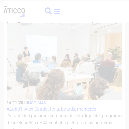
ATICCO
COLIVING
FINANCE HUB
Primeros boards de las startups del
programa de ĀticcoLab Copia
16/11/2020
NOTICIAS
ALab01
, 
Alex Caudet Roig
, 
boards
, 
mentores
Durante las pasadas semanas las startups del programa
de aceleración de AticcoLab celebraron los primeros