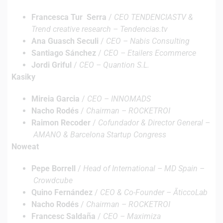
Francesca Tur Serra
/
CEO TENDENCIASTV &
Trend creative research – Tendencias.tv
Ana Guasch Seculi
/
CEO – Nabis Consulting
Santiago Sánchez
/
CEO – Etailers Ecommerce
Jordi Griful
/
CEO – Quantion S.L.
Kasiky
Mireia Garcia
/
CEO – INNOMADS
Nacho Rodés
/
Chairman – ROCKETROI
Raimon Recoder
/
Cofundador & Director General –
AMANO & Barcelona Startup Congress
Noweat
Pepe Borrell
/
Head of International – MD Spain –
Crowdcube
Quino Fernández
/
CEO & Co-Founder – ĀticcoLab
Nacho Rodés
/
Chairman – ROCKETROI
Francesc Saldaña
/
CEO – Maximiza