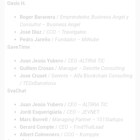
Oasis H.
Roger Baranera
/
Emprendedor, Business Angel y
Consultor – Business Angel
José Diaz
/
CCO – Travelgatex
Pedro Jareño
/
Fundador – MiNube
SaveTime
Juan Jesús Yubero
/
CEO -ALTIRIA TIC
Guillem Crosas
/
Manager – Deloitte Consulting
Jose Cruset
/
Gerente – Alfa Blockchain Consulting
/ TEDxBarcelona
SvaChat
Juan Jesús Yubero /
CEO – ALTIRIA TIC
Jordi Esquerigüela
/
CEO – JEVNET
Marc Borrell
/
Managing Partner – 101Startups
Gerard Compte
/
CEO – FindThatLead
Albert Colmenero
/
COO – Kompyte