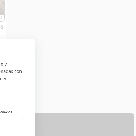
20
ps
e
so y
onadas con
do y
 cookies