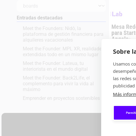
Entradas destacadas
Mesa Redo
Meet the Founders: Nidô, la
para Star
plataforma de gestión financiera para
Angels»
alquileres vacacionales
El pasado 17
Meet the Founder: MPL XR, realidades
primera sesió
Sobre l
extendidas todo en un mismo lugar
para Startup
AticcoLab, de
Meet the Founder: Lateua, tu
Usamos coo
interiorista en el mundo digital
desempeño 
,
EVENTOS
MESA
Meet the Founder: Back2Life, el
las redes 
complemento para vivir la vida al
publicidad 
máximo
Más infor
Emprender en proyectos sostenibles
Permiti