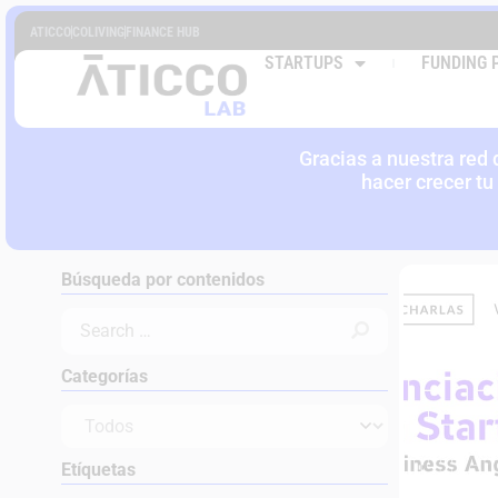
ATICCO
COLIVING
FINANCE HUB
EVENTO
STARTUPS
FUNDING 
SECT
Gracias a nuestra red
hacer crecer tu
Búsqueda por contenidos
Categorías
Etíquetas