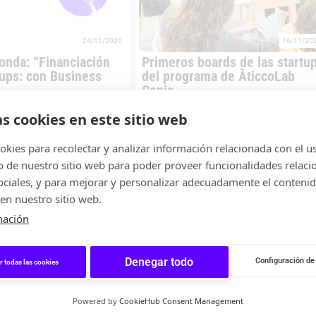
24/11/2020
16/11/20
nda: “Financiación
Primeros boards de las startu
tups: con Business
del programa de ĀticcoLab
Copia
 de noviembre tuvo lugar la
Durante las pasadas semanas las
n del ciclo «Financiación
startups del programa de aceleración d
as cookies en este sitio web
s«, organizado por
AticcoLab celebraron los primeros
dicada a los...
«advisory boards» con sus mentores.
kies para recolectar y analizar información relacionada con el u
Estos...
de nuestro sitio web para poder proveer funcionalidades relaci
S REDONDAS
NOTICIAS
sociales, y para mejorar y personalizar adecuadamente el conteni
en nuestro sitio web.
mación
Denegar todo
Configuración de
r todas las cookies
Powered by
CookieHub Consent Management