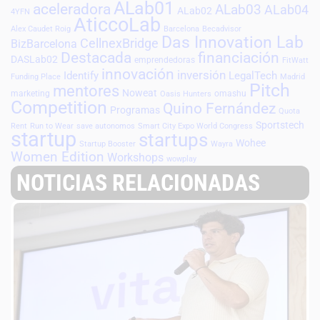
ALab01
aceleradora
ALab03
ALab04
ALab02
4YFN
AticcoLab
Alex Caudet Roig
Barcelona
Becadvisor
Das Innovation Lab
CellnexBridge
BizBarcelona
Destacada
financiación
DASLab02
emprendedoras
FitWatt
innovación
inversión
Identify
LegalTech
Funding Place
Madrid
Pitch
mentores
Noweat
marketing
omashu
Oasis Hunters
Competition
Quino Fernández
Programas
Quota
Sportstech
Rent
Run to Wear
save autonomos
Smart City Expo World Congress
startup
startups
Wohee
Startup Booster
Wayra
Women Edition
Workshops
wowplay
NOTICIAS RELACIONADAS