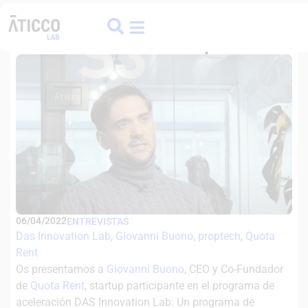
ATICCO
COLIVING
FINANCE HUB
Quota Rent, la PropTech para los
retos del mercado del alquiler
06/04/2022
ENTREVISTAS
Das Innovation Lab
, 
Giovanni Buono
, 
proptech
, 
Quota
Rent
Os presentamos a
Giovanni Buono
, CEO y Co-Fundador
de
Quota Rent
, startup participante en el programa de
aceleración DAS Innovation Lab: Un programa de