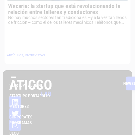
Wecaria: la startup que está revolucionando la
relación entre talleres y conductores
No hay muchos sectores tan tradicionales —y a la vez tan llenos
de fricción— como el de los talleres mecánicos.Teléfonos que...
,
ARTÍCULOS
ENTREVISTAS
NEWS
STARTUPS ALUMNI
STARTUPS PORTAFOLIO
MENTORES
CORPORATES
PROGRAMAS
BLOG