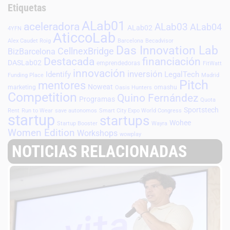
Etiquetas
ALab01
aceleradora
ALab03
ALab04
ALab02
4YFN
AticcoLab
Alex Caudet Roig
Barcelona
Becadvisor
Das Innovation Lab
CellnexBridge
BizBarcelona
Destacada
financiación
DASLab02
emprendedoras
FitWatt
innovación
inversión
Identify
LegalTech
Funding Place
Madrid
Pitch
mentores
Noweat
marketing
omashu
Oasis Hunters
Competition
Quino Fernández
Programas
Quota
Sportstech
Rent
Run to Wear
save autonomos
Smart City Expo World Congress
startup
startups
Wohee
Startup Booster
Wayra
Women Edition
Workshops
wowplay
NOTICIAS RELACIONADAS