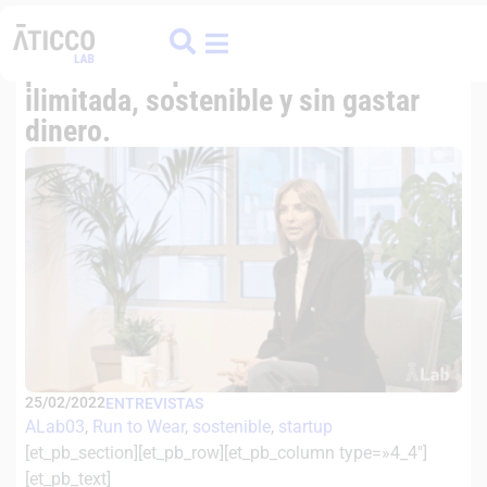
ATICCO
COLIVING
FINANCE HUB
Entrevistamos a RUN TO WEAR, la
plataforma que te da acceso a moda
ilimitada, sostenible y sin gastar
dinero.
25/02/2022
ENTREVISTAS
ALab03
, 
Run to Wear
, 
sostenible
, 
startup
[et_pb_section][et_pb_row][et_pb_column type=»4_4″]
[et_pb_text]