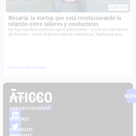
22/07/2025
Wecaria: la startup que está revolucionando la
relación entre talleres y conductores
No hay muchos sectores tan tradicionales —y a la vez tan llenos
de fricción— como el de los talleres mecánicos.Teléfonos que...
,
ARTÍCULOS
ENTREVISTAS
NEWS
STARTUPS ALUMNI
STARTUPS PORTAFOLIO
MENTORES
CORPORATES
PROGRAMAS