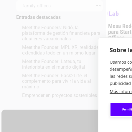
Entradas destacadas
Mesa Redo
Meet the Founders: Nidô, la
para Star
plataforma de gestión financiera para
Offices
alquileres vacacionales
El pasado 1 d
Meet the Founder: MPL XR, realidades
segunda sesió
Sobre l
extendidas todo en un mismo lugar
para Startup
ĀticcoLab, en
Meet the Founder: Lateua, tu
Usamos coo
interiorista en el mundo digital
desempeño 
,
EVENTOS
MESA
Meet the Founder: Back2Life, el
las redes 
complemento para vivir la vida al
publicidad 
máximo
Más infor
Emprender en proyectos sostenibles
Permiti