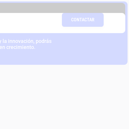
DAD DEL
CONTACTAR
COLAB
 la innovación, podrás
 en crecimiento.