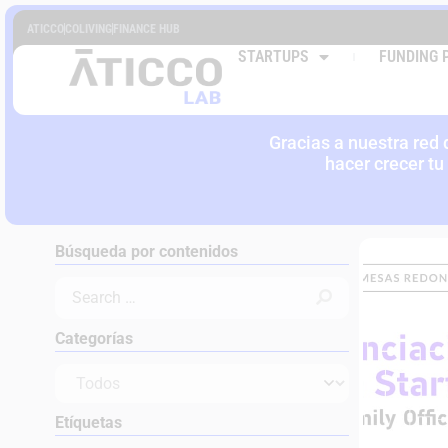
ATICCO
COLIVING
FINANCE HUB
EVENTO
STARTUPS
FUNDING 
SECT
Gracias a nuestra red
hacer crecer tu
Búsqueda por contenidos
Categorías
Etíquetas