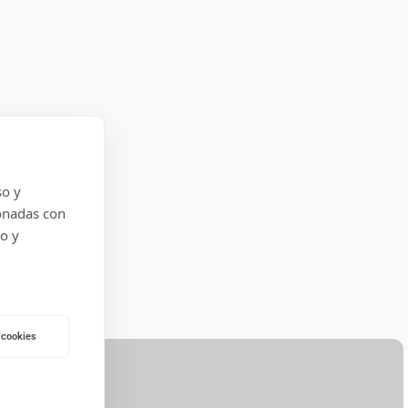
so y
onadas con
do y
 cookies