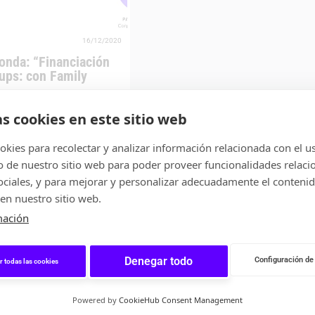
16/12/2020
nda: “Financiación
tups: con Family
e Diciembre tuvo lugar la
n del ciclo “Financiación
as cookies en este sitio web
s», organizado por
 este caso,...
kies para recolectar y analizar información relacionada con el u
de nuestro sitio web para poder proveer funcionalidades relaci
S REDONDAS
sociales, y para mejorar y personalizar adecuadamente el conteni
en nuestro sitio web.
mación
Denegar todo
Configuración de
r todas las cookies
Powered by
CookieHub Consent Management