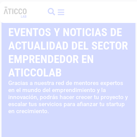
ATICCO
COLIVING
FINANCE HUB
EVENTOS Y NOTICIAS DE
ACTUALIDAD DEL SECTOR
EMPRENDEDOR EN
ATICCOLAB
Gracias a nuestra red de mentores expertos
en el mundo del emprendimiento y la
innovación, podrás hacer crecer tu proyecto y
escalar tus servicios para afianzar tu startup
en crecimiento.