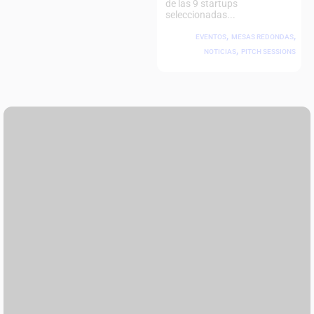
de las 9 startups
seleccionadas...
,
,
EVENTOS
MESAS REDONDAS
,
NOTICIAS
PITCH SESSIONS