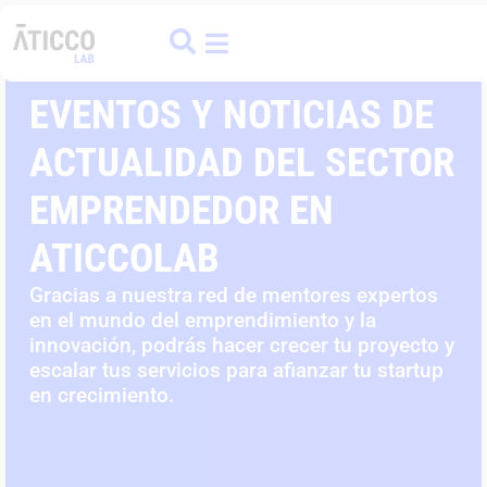
ATICCO
COLIVING
FINANCE HUB
EVENTOS Y NOTICIAS DE
ACTUALIDAD DEL SECTOR
EMPRENDEDOR EN
ATICCOLAB
Gracias a nuestra red de mentores expertos
en el mundo del emprendimiento y la
innovación, podrás hacer crecer tu proyecto y
escalar tus servicios para afianzar tu startup
en crecimiento.