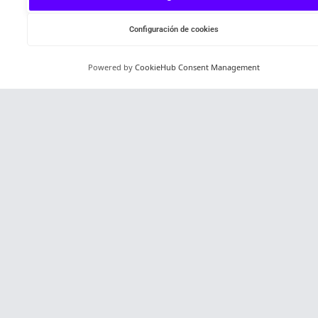
Configuración de cookies
Powered by
CookieHub Consent Management
Español
NEWS
STARTUPS ALUMNI
STARTUPS PORTAFOLIO
MENTORES
CORPORATES
PROGRAMAS
BLOG
PERKS
EQUIPO