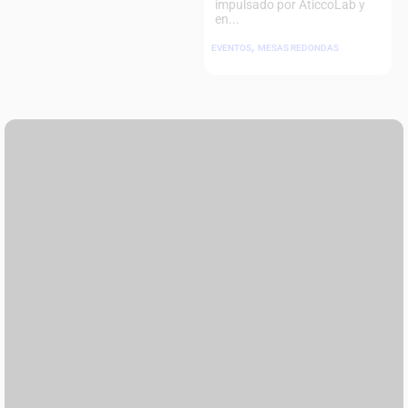
impulsado por ĀticcoLab y
en...
,
EVENTOS
MESAS REDONDAS