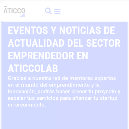
ATICCO
COLIVING
FINANCE HUB
EVENTOS Y NOTICIAS DE
ACTUALIDAD DEL SECTOR
EMPRENDEDOR EN
ATICCOLAB
Gracias a nuestra red de mentores expertos
en el mundo del emprendimiento y la
innovación, podrás hacer crecer tu proyecto y
escalar tus servicios para afianzar tu startup
en crecimiento.