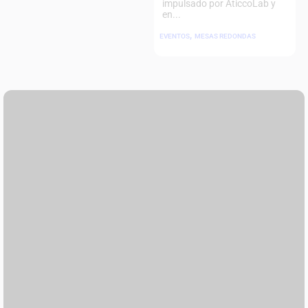
impulsado por ĀticcoLab y
en...
,
EVENTOS
MESAS REDONDAS