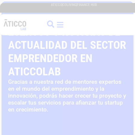
ATICCO
COLIVING
FINANCE HUB
EVENTOS Y NOTICIAS DE
ACTUALIDAD DEL SECTOR
EMPRENDEDOR EN
ATICCOLAB
Gracias a nuestra red de mentores expertos
en el mundo del emprendimiento y la
innovación, podrás hacer crecer tu proyecto y
escalar tus servicios para afianzar tu startup
en crecimiento.