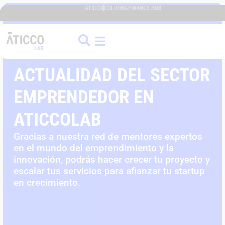
ATICCO
COLIVING
FINANCE HUB
EVENTOS Y NOTICIAS DE
ACTUALIDAD DEL SECTOR
EMPRENDEDOR EN
ATICCOLAB
Gracias a nuestra red de mentores expertos
en el mundo del emprendimiento y la
innovación, podrás hacer crecer tu proyecto y
escalar tus servicios para afianzar tu startup
en crecimiento.