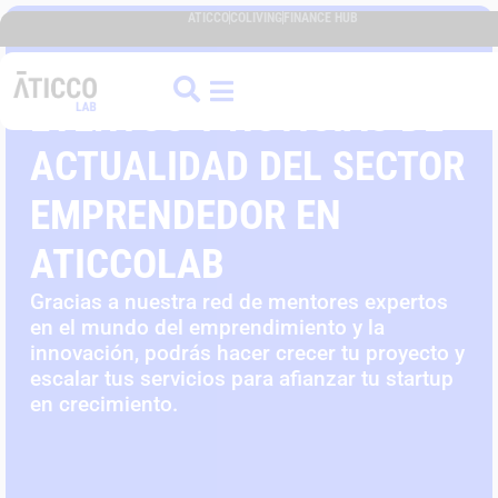
ATICCO
COLIVING
FINANCE HUB
EVENTOS Y NOTICIAS DE
ACTUALIDAD DEL SECTOR
EMPRENDEDOR EN
ATICCOLAB
Gracias a nuestra red de mentores expertos
en el mundo del emprendimiento y la
innovación, podrás hacer crecer tu proyecto y
escalar tus servicios para afianzar tu startup
en crecimiento.