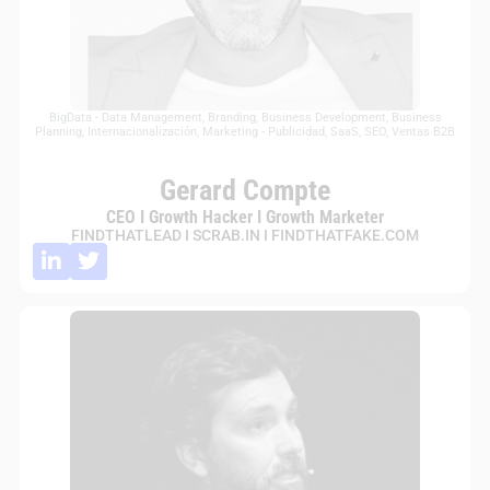
BigData - Data Management
,
Branding
,
Business Development
,
Business
Planning
,
Internacionalización
,
Marketing - Publicidad
,
SaaS
,
SEO
,
Ventas B2B
Gerard Compte
CEO I Growth Hacker I Growth Marketer
FINDTHATLEAD I SCRAB.IN I FINDTHATFAKE.COM