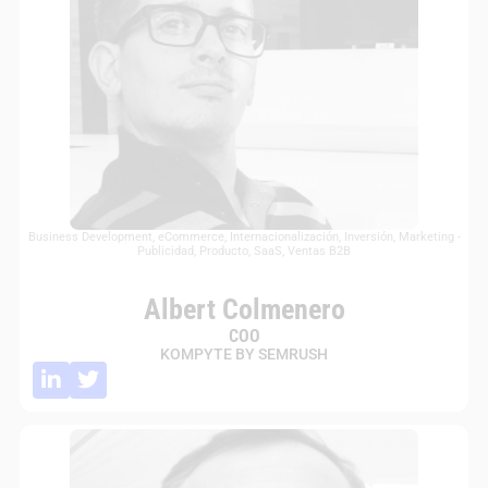
Business Development
,
eCommerce
,
Internacionalización
,
Inversión
,
Marketing -
Publicidad
,
Producto
,
SaaS
,
Ventas B2B
Albert Colmenero
COO
KOMPYTE BY SEMRUSH