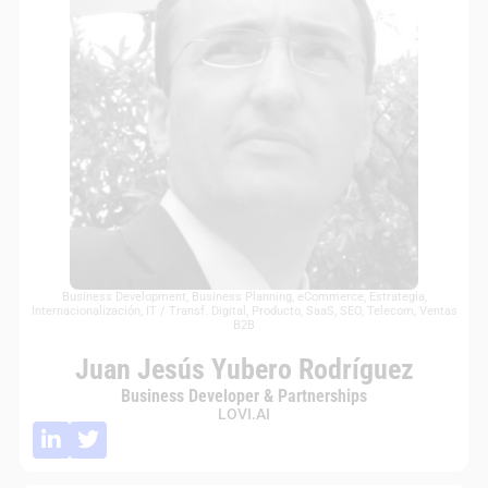
Business Development
,
Business Planning
,
eCommerce
,
Estrategia
,
Internacionalización
,
IT / Transf. Digital
,
Producto
,
SaaS
,
SEO
,
Telecom
,
Ventas
B2B
Juan Jesús Yubero Rodríguez
Business Developer & Partnerships
LOVI.AI