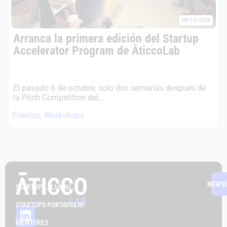
08/10/2020
Arranca la primera edición del Startup
Accelerator Program de ĀticcoLab
El pasado 6 de octubre, solo dos semanas después de
la Pitch Competition del...
Eventos
,
Workshops
NEWS
STARTUPS ALUMNI
STARTUPS PORTAFOLIO
MENTORES