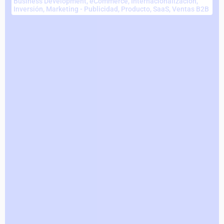
Business Development
,
eCommerce
,
Internacionalización
,
Inversión
,
Marketing - Publicidad
,
Producto
,
SaaS
,
Ventas B2B