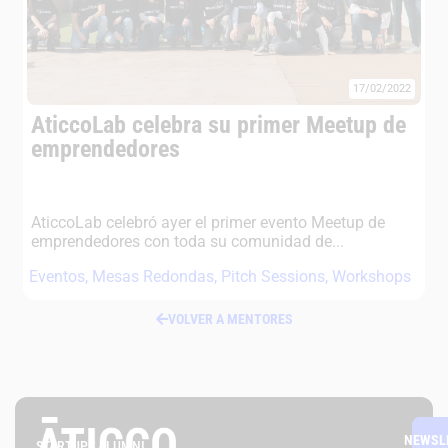
17/02/2022
AticcoLab celebra su primer Meetup de
emprendedores
AticcoLab celebró ayer el primer evento Meetup de
emprendedores con toda su comunidad de...
Eventos
,
Mesas Redondas
,
Pitch Sessions
,
Workshops
VOLVER A MENTORES
NEWSL
STARTUPS ALUMNI