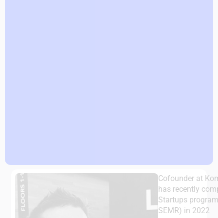
Cofounder at Komp
has recently com
Startups program
SEMR) in 2022