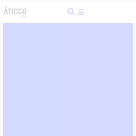
ATICCO
COLIVING
FINANCE HUB