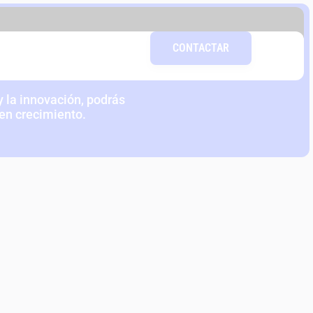
DAD DEL
CONTACTAR
COLAB
 la innovación, podrás
 en crecimiento.