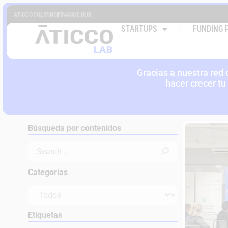
ATICCO
COLIVING
FINANCE HUB
EVENTO
STARTUPS
FUNDING 
SECT
Gracias a nuestra red
hacer crecer tu
Búsqueda por contenidos
Categorías
Etíquetas