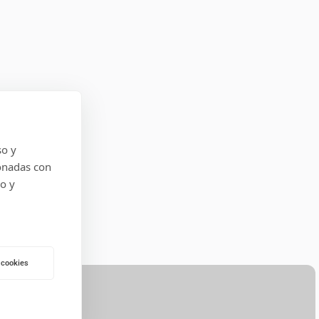
so y
onadas con
do y
 cookies