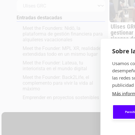
Entradas destacadas
Ulises GR
Meet the Founders: Nidô, la
gestionar
plataforma de gestión financiera para
riesgos d
alquileres vacacionales
Una solución 
Meet the Founder: MPL XR, realidades
el cumplimie
Sobre l
extendidas todo en un mismo lugar
empresa de fo
eficiente,...
Meet the Founder: Lateua, tu
Usamos coo
interiorista en el mundo digital
desempeño 
,
ENTREVISTAS
P
Meet the Founder: Back2Life, el
las redes 
complemento para vivir la vida al
publicidad 
máximo
Más infor
Emprender en proyectos sostenibles
Permiti