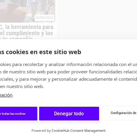
20/03/2023
C, la herramienta para
 el cumplimiento y los
e tu compañía
para gestionar los riesgos y
nto de cualquier norma en tu
as cookies en este sitio web
rma sencilla, práctica y
kies para recolectar y analizar información relacionada con el u
de nuestro sitio web para poder proveer funcionalidades relaci
ROGRAMAS
sociales, y para mejorar y personalizar adecuadamente el conteni
en nuestro sitio web.
mación
Denegar todo
Configuración de
r todas las cookies
Powered by
CookieHub Consent Management