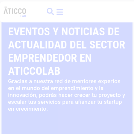
ATICCO
COLIVING
FINANCE HUB
EVENTOS Y NOTICIAS DE
ACTUALIDAD DEL SECTOR
EMPRENDEDOR EN
ATICCOLAB
Gracias a nuestra red de mentores expertos
en el mundo del emprendimiento y la
innovación, podrás hacer crecer tu proyecto y
escalar tus servicios para afianzar tu startup
en crecimiento.