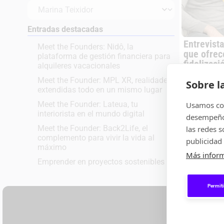
Entradas destacadas
Entrevist
Meet the Founders: Nidô, la
que ofrec
plataforma de gestión financiera para
fidelizaci
alquileres vacacionales
Meet the Founder: MPL XR, realidades
Sobre l
extendidas todo en un mismo lugar
Meet the Founder: Lateua, tu
Usamos coo
interiorista en el mundo digital
desempeño 
ENTREVISTAS
Meet the Founder: Back2Life, el
las redes 
complemento para vivir la vida al
publicidad 
máximo
Más infor
Emprender en proyectos sostenibles
Permiti