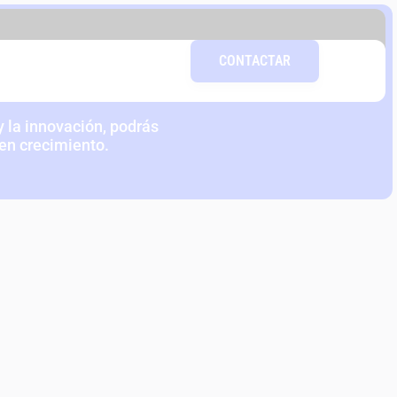
DAD DEL
CONTACTAR
COLAB
 la innovación, podrás
 en crecimiento.