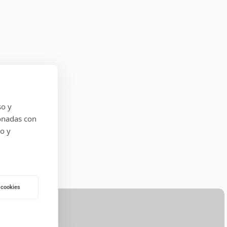
so y
onadas con
do y
 cookies