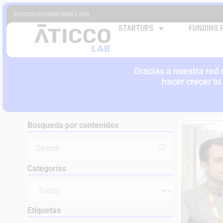
ATICCO
COLIVING
FINANCE HUB
EVENTO
STARTUPS
FUNDING 
SECT
Gracias a nuestra red
hacer crecer tu
Búsqueda por contenidos
Categorías
Etíquetas