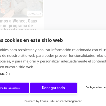
03/03/2022
amos a Wohee, Saas
e un programa de
ón basado en crypto
as cookies en este sitio web
kies para recolectar y analizar información relacionada con el u
de nuestro sitio web para poder proveer funcionalidades relaci
sociales, y para mejorar y personalizar adecuadamente el conteni
en nuestro sitio web.
mación
Denegar todo
Configuración de
r todas las cookies
Powered by
CookieHub Consent Management