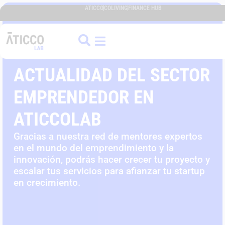
ATICCO
COLIVING
FINANCE HUB
EVENTOS Y NOTICIAS DE
ACTUALIDAD DEL SECTOR
EMPRENDEDOR EN
ATICCOLAB
Gracias a nuestra red de mentores expertos
en el mundo del emprendimiento y la
innovación, podrás hacer crecer tu proyecto y
escalar tus servicios para afianzar tu startup
en crecimiento.