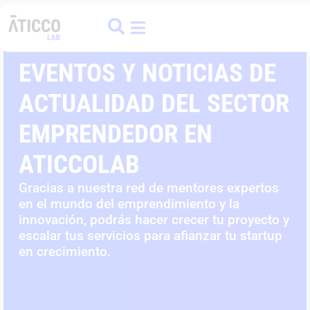
ATICCO
COLIVING
FINANCE HUB
EVENTOS Y NOTICIAS DE
ACTUALIDAD DEL SECTOR
EMPRENDEDOR EN
ATICCOLAB
Gracias a nuestra red de mentores expertos
en el mundo del emprendimiento y la
innovación, podrás hacer crecer tu proyecto y
escalar tus servicios para afianzar tu startup
en crecimiento.