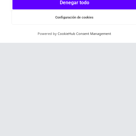
Denegar todo
Configuración de cookies
Powered by
CookieHub Consent Management
Español
NEWS
STARTUPS ALUMNI
STARTUPS PORTAFOLIO
MENTORES
CORPORATES
PROGRAMAS
BLOG
PERKS
EQUIPO