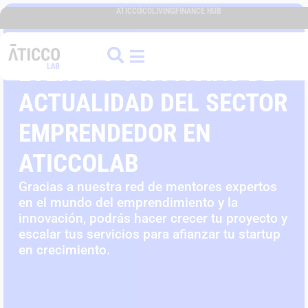
ATICCO
COLIVING
FINANCE HUB
EVENTOS Y NOTICIAS DE
ACTUALIDAD DEL SECTOR
EMPRENDEDOR EN
ATICCOLAB
Gracias a nuestra red de mentores expertos
en el mundo del emprendimiento y la
innovación, podrás hacer crecer tu proyecto y
escalar tus servicios para afianzar tu startup
en crecimiento.