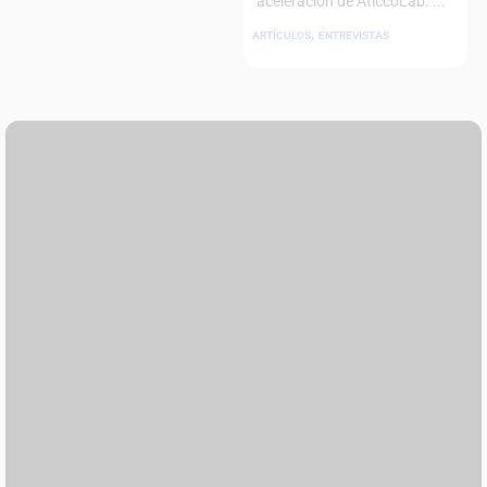
aceleración de AticcoLab. ...
,
ARTÍCULOS
ENTREVISTAS