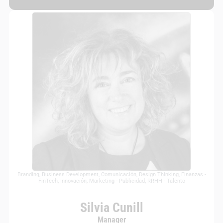
Branding
,
Business Development
,
Comunicación
,
Design Thinking
,
Finanzas -
FinTech
,
Innovación
,
Marketing - Publicidad
,
RRHH - Talento
Silvia Cunill
Manager