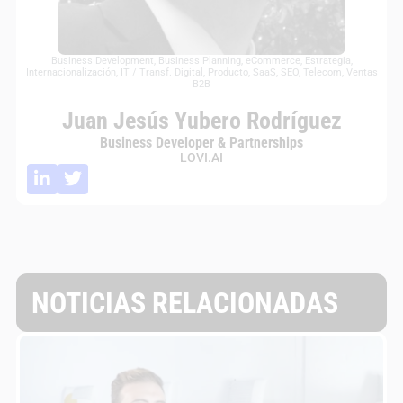
Business Development
,
Business Planning
,
eCommerce
,
Estrategia
,
Internacionalización
,
IT / Transf. Digital
,
Producto
,
SaaS
,
SEO
,
Telecom
,
Ventas
B2B
Juan Jesús Yubero Rodríguez
Business Developer & Partnerships
LOVI.AI
NOTICIAS RELACIONADAS