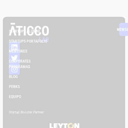
NEWS
STARTUPS ALUMNI
STARTUPS PORTAFOLIO
MENTORES
CORPORATES
PROGRAMAS
BLOG
PERKS
EQUIPO
Startup Booster Partner: