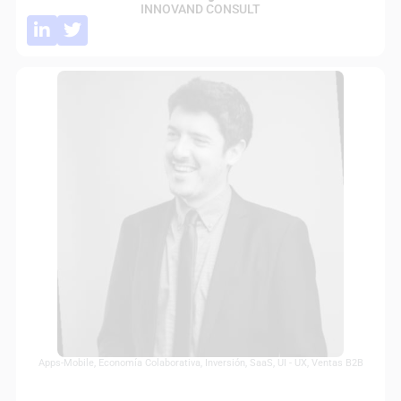
INNOVAND CONSULT
Apps-Mobile
,
Economía Colaborativa
,
Inversión
,
SaaS
,
UI - UX
,
Ventas B2B