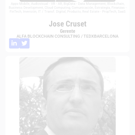
Apps-Mobile
,
Audiovisual - VR - AR
,
BigData - Data Management
,
Blockchain
,
Business Development
,
Cloud Computing
,
Comunicación
,
Estrategia
,
Finanzas -
FinTech
,
Inversión
,
IT / Transf. Digital
,
Producto
,
Real Estate - PropTech
,
SaaS
Jose Cruset
Gerente
ALFA BLOCKCHAIN CONSULTING / TEDXBARCELONA