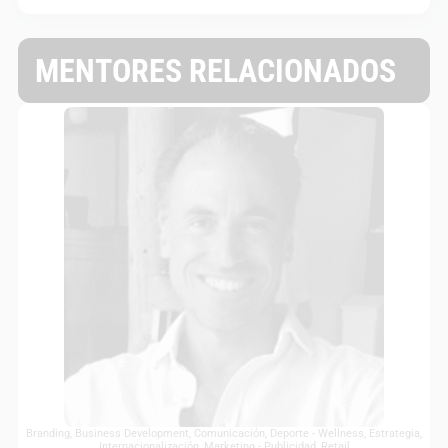
MENTORES RELACIONADOS
Branding
,
Business Development
,
Comunicación
,
Deporte - Wellness
,
Estrategia
,
Internacionalización
,
Marketing - Publicidad
,
Retail