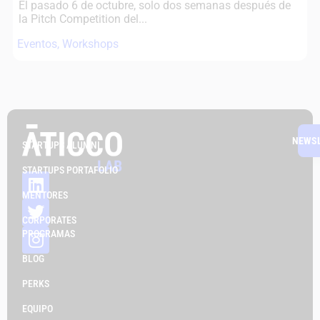
El pasado 6 de octubre, solo dos semanas después de
la Pitch Competition del...
Eventos
,
Workshops
NEWS
STARTUPS ALUMNI
STARTUPS PORTAFOLIO
MENTORES
CORPORATES
PROGRAMAS
BLOG
PERKS
EQUIPO