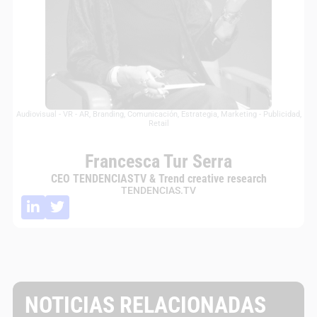
Audiovisual - VR - AR
,
Branding
,
Comunicación
,
Estrategia
,
Marketing - Publicidad
,
Retail
Francesca Tur Serra
CEO TENDENCIASTV & Trend creative research
TENDENCIAS.TV
NOTICIAS RELACIONADAS