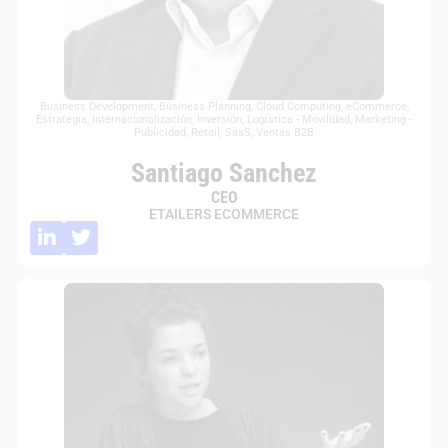
Business Development
,
Business Planning
,
Cloud Computing
,
eCommerce
,
Estrategia
,
Internacionalización
,
Inversión
,
Logística - Movilidad
,
Marketing -
Publicidad
,
Retail
,
SaaS
,
Ventas B2B
Santiago Sanchez
CEO
ETAILERS ECOMMERCE