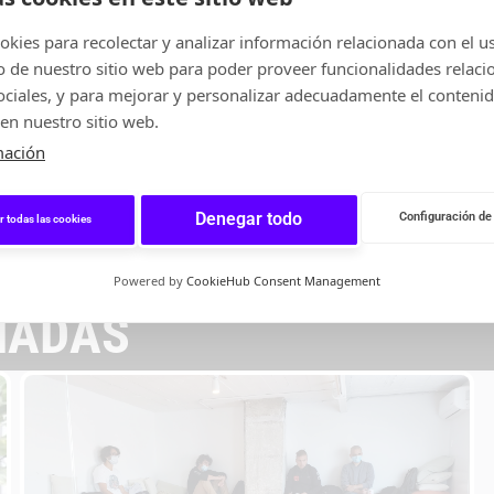
kies para recolectar y analizar información relacionada con el u
de nuestro sitio web para poder proveer funcionalidades relaci
Branding
,
Business Development
,
Business Development
,
Business
sociales, y para mejorar y personalizar adecuadamente el conteni
omunicación
,
Deporte - Wellness
,
Planning
,
Estrategia
,
Finanzas -
Estrategia
,
Internacionalización
,
FinTech
,
Inversión
,
Retail
,
RRHH -
en nuestro sitio web.
Marketing - Publicidad
,
Retail
Talento
Ramon Artigas
Ricardo Velilla
mación
Flores
Member of the Board of Advisors
UFOUNDERS
Managing Director
NORGESTION
Denegar todo
Configuración de
r todas las cookies
Powered by
CookieHub Consent Management
NADAS