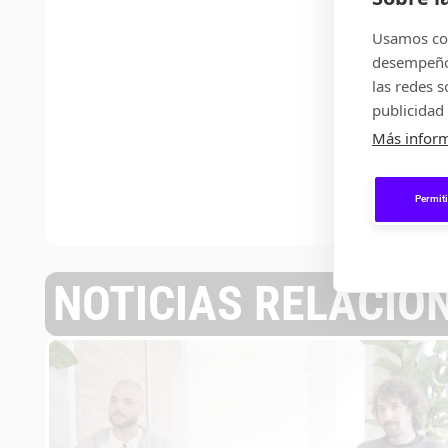
Usamos coo
desempeño 
las redes 
C
publicidad 
Más infor
Permiti
NOTICIAS RELACIO