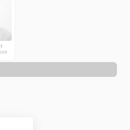
H
GER