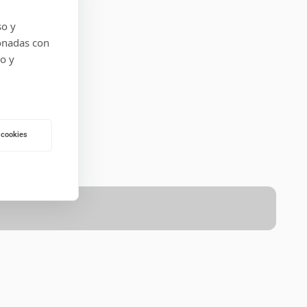
so y
onadas con
do y
 cookies