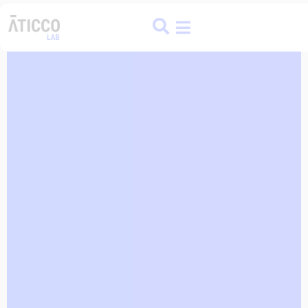
ATICCO
COLIVING
FINANCE HUB