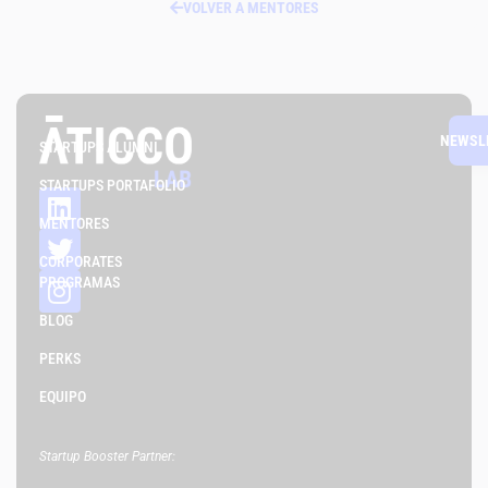
VOLVER A MENTORES
NEWSL
STARTUPS ALUMNI
STARTUPS PORTAFOLIO
MENTORES
CORPORATES
PROGRAMAS
BLOG
PERKS
EQUIPO
Startup Booster Partner: