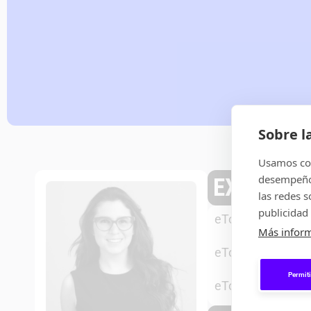
Sobre l
Usamos coo
desempeño 
EXPERIEN
las redes 
publicidad 
–
SENIOR
eToro
Más infor
–
PLATIN
eToro
Permiti
–
SPANIS
eToro