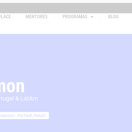
PLACE
MENTORES
PROGRAMAS
BLOG
omon
ortugal & LatAm
inanzas - FinTech
,
Retail