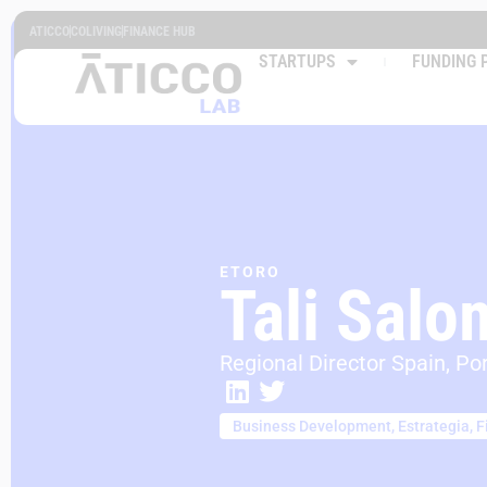
ATICCO
COLIVING
FINANCE HUB
STARTUPS
FUNDING 
ETORO
Tali Sal
Regional Director Spain, P
Business Development
,
Estrategia
,
F