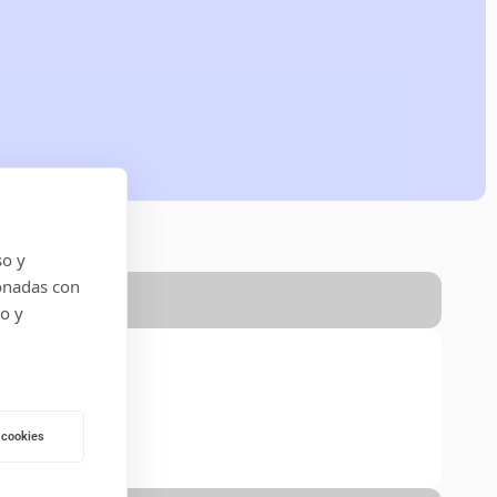
so y
onadas con
do y
 cookies