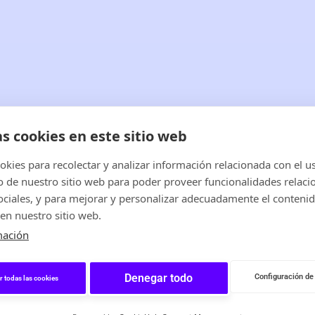
as cookies en este sitio web
kies para recolectar y analizar información relacionada con el u
de nuestro sitio web para poder proveer funcionalidades relaci
CIA PREVIA
sociales, y para mejorar y personalizar adecuadamente el conteni
en nuestro sitio web.
 ACCOUNT MANAGER
mación
UM ACCOUNT MANAGER
Denegar todo
Configuración de
r todas las cookies
H & PORTUGUESE REGIONAL MANAGER