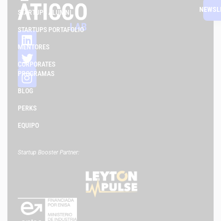
NEWSL
STARTUPS ALUMNI
STARTUPS PORTAFOLIO
MENTORES
CORPORATES
PROGRAMAS
BLOG
PERKS
EQUIPO
Startup Booster Partner: