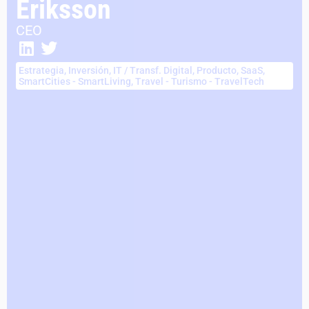
Eriksson
CEO
Estrategia
,
Inversión
,
IT / Transf. Digital
,
Producto
,
SaaS
,
SmartCities - SmartLiving
,
Travel - Turismo - TravelTech