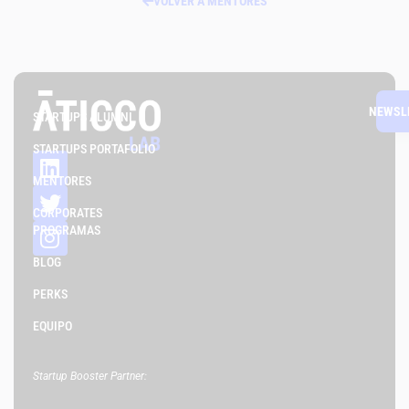
VOLVER A MENTORES
NEWSL
STARTUPS ALUMNI
STARTUPS PORTAFOLIO
MENTORES
CORPORATES
PROGRAMAS
BLOG
PERKS
EQUIPO
Startup Booster Partner: