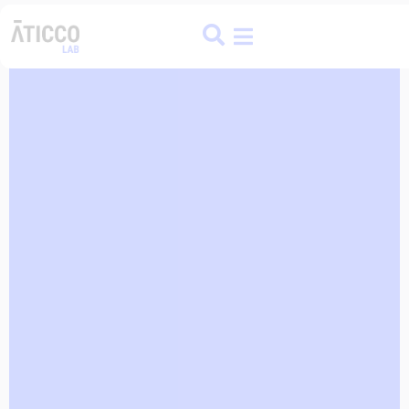
ATICCO
COLIVING
FINANCE HUB