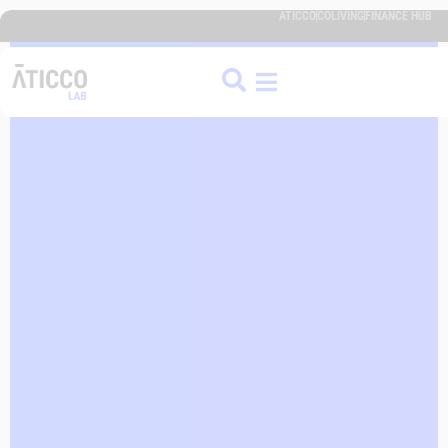
ATICCO
COLIVING
FINANCE HUB