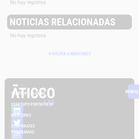
No hay registros
NOTICIAS RELACIONADAS
No hay registros
VOLVER A MENTORES
NEWSL
STARTUPS ALUMNI
STARTUPS PORTAFOLIO
MENTORES
CORPORATES
PROGRAMAS