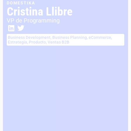
DOMESTIKA
Cristina Llibre
VP de Programming
Business Development
,
Business Planning
,
eCommerce
,
Estrategia
,
Producto
,
Ventas B2B