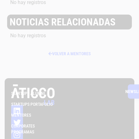
No hay registros
NOTICIAS RELACIONADAS
No hay registros
VOLVER A MENTORES
NEWSL
STARTUPS ALUMNI
STARTUPS PORTAFOLIO
MENTORES
CORPORATES
PROGRAMAS