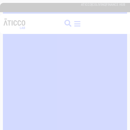
ATICCO
COLIVING
FINANCE HUB