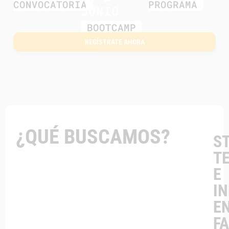
CONVOCATORIA
PROGRAMA
JUNIO
BOOTCAMP
REGÍSTRATE AHORA
¿QUÉ BUSCAMOS?
S
T
E
I
E
F