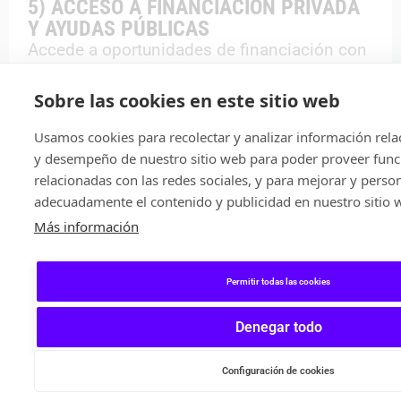
5) ACCESO A FINANCIACIÓN PRIVADA
Y AYUDAS PÚBLICAS
Accede a oportunidades de financiación con
un inversor mediante Tax Lease o a través de
ayudas y subvenciones autonómicas y
Sobre las cookies en este sitio web
nacionales.
Usamos cookies para recolectar y analizar información rela
y desempeño de nuestro sitio web para poder proveer func
6) OPTIMIZACIÓN FISCAL PARA
relacionadas con las redes sociales, y para mejorar y person
PROYECTOS DE I+D+I
adecuadamente el contenido y publicidad en nuestro sitio 
Accede a ventajas fiscales como la
Más información
deducción de hasta el 59% de los gastos en
I+D+i y ahorra hasta un 50% con
Bonificaciones a la Seguridad Social.
Permitir todas las cookies
Denegar todo
7) VISIBILIDAD CON INVERSORES
Durante el programa tendrás la oportunidad
Configuración de cookies
de presentar tu proyecto ante inversores.
REGíSTRATE AHORA