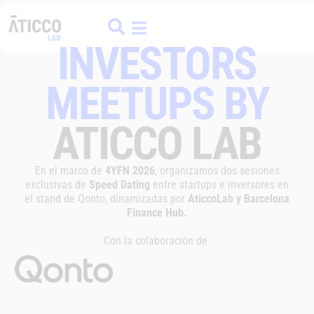
ATICCO
COLIVING
FINANCE HUB
Español
Catal
INVESTORS
MEETUPS BY
ATICCO LAB
En el marco de
4YFN 2026
, organizamos dos sesiones
exclusivas de
Speed Dating
entre startups e inversores en
el stand de Qonto, dinamizadas por
AticcoLab y Barcelona
Finance Hub.
Con la colaboración de