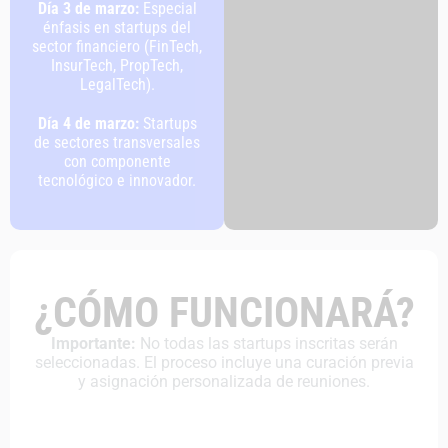
Día 3 de marzo:
Especial
énfasis en startups del
sector financiero (FinTech,
InsurTech, PropTech,
LegalTech).
Día 4 de marzo:
Startups
de sectores transversales
con componente
tecnológico e innovador.
¿CÓMO FUNCIONARÁ?
Importante:
No todas las startups inscritas serán
seleccionadas. El proceso incluye una curación previa
y asignación personalizada de reuniones.