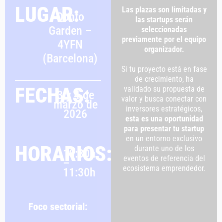
LUGAR:
Las plazas son limitadas y
Qonto
las startups serán
Garden –
seleccionadas
previamente por el equipo
4YFN
organizador.
(Barcelona)
Si tu proyecto está en fase
de crecimiento, ha
FECHAS:
validado su propuesta de
3 y 4 de
valor y busca conectar con
marzo de
inversores estratégicos,
2026
esta es una oportunidad
para presentar tu startup
en un entorno exclusivo
HORARIOS:
durante uno de los
10:30h
eventos de referencia del
–
ecosistema emprendedor.
11:30h
Foco sectorial: